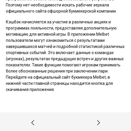
Поэтому нет необходимости искать рабочие зеркала
официального сайта офшорной букмекерской компании.
Кэшбэк начисляется за участие в различных акциях и
программах лояльности, предоставляя дополнительную
мотивацию для активной игры. В приложении Melbet
пользователи могут ознакомиться с результатами
завершившихся матчей и подробной статистикой различных
спортивных событий. Это включает данные о командах
(игроках), результатах предыдущих встреч и других важных
показателях. Такие функции помогают игрокам принимать
более обоснованные решения при заключении пари.
Перейдите на официальный сайт букмекера Melbet, в
нижней части главной страницы находится кнопка для
скачивания приложения.