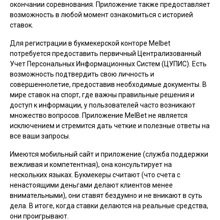
окончании соревнования. Приложение также предоставляет
возможность в любой момент ознакомиться с историей
ставок.
Для регистрации в букмекерской конторе Melbet
потребуется предоставить первичный Централизованный
Учет Персональных Информационных Систем (ЦУПИС). Есть
возможность подтвердить свою личность и
совершеннолетие, предоставив необходимые документы. В
мире ставок на спорт, где важны правильные решения и
доступ к информации, у пользователей часто возникают
множество вопросов. Приложение MelBet не является
исключением и стремится дать четкие и полезные ответы на
все ваши запросы.
Имеются мобильный сайт и приложение (служба поддержки
вежливая и компетентная), она консультирует на
нескольких языках. Букмекеры считают (что счета с
ненастоящими деньгами делают клиентов менее
внимательными), они ставят бездумно и не вникают в суть
дела. В итоге, когда ставки делаются на реальные средства,
они проигрывают.