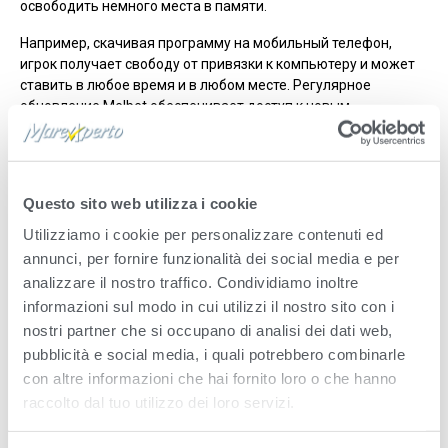
освободить немного места в памяти.
Например, скачивая программу на мобильный телефон,
игрок получает свободу от привязки к компьютеру и может
ставить в любое время и в любом месте. Регулярное
обновление Melbet обеспечивает доступ к новым
возможностям, защищает ваши данные и поддерживает
стабильную работу приложения. Апдейт программы не
происходит через магазин приложений — поэтому
обновления надо устанавливать вручную. Для обновления
Questo sito web utilizza i cookie
загрузите последнюю версию Melbet для Android с.ru и
запустите APK-файл на вашем устройстве так же, как при
Utilizziamo i cookie per personalizzare contenuti ed
первоначальной установке.
annunci, per fornire funzionalità dei social media e per
analizzare il nostro traffico. Condividiamo inoltre
Все функции, включая доступ к видео и расширенной
informazioni sul modo in cui utilizzi il nostro sito con i
статистике, организованы букмекером. Запустив
nostri partner che si occupano di analisi dei dati web,
приложение на смартфоне, для создания аккаунта найдите
три полоски в верхнем левом углу. В меню сначала выберите
pubblicità e social media, i quali potrebbero combinarle
«Войти», затем нажмите «Регистрация». Таким образом —
con altre informazioni che hai fornito loro o che hanno
букмекерские конторы не имеют права выкладывать свои
raccolto dal tuo utilizzo dei loro servizi.
приложения в Play. Наряду с этим, для меня эта
букмекерская контора выделяется простотой и удобством