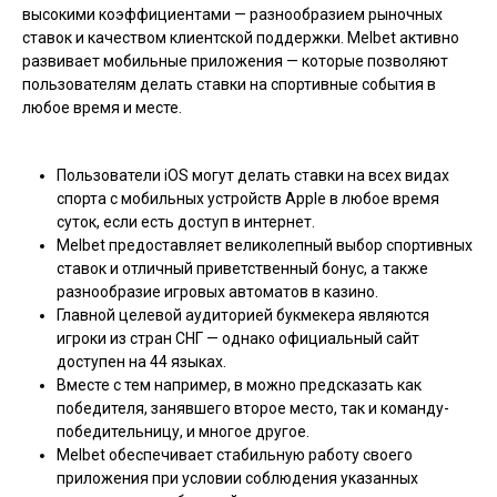
высокими коэффициентами — разнообразием рыночных
ставок и качеством клиентской поддержки. Melbet активно
развивает мобильные приложения — которые позволяют
пользователям делать ставки на спортивные события в
любое время и месте.
Пользователи iOS могут делать ставки на всех видах
спорта с мобильных устройств Apple в любое время
суток, если есть доступ в интернет.
Melbet предоставляет великолепный выбор спортивных
ставок и отличный приветственный бонус, а также
разнообразие игровых автоматов в казино.
Главной целевой аудиторией букмекера являются
игроки из стран СНГ — однако официальный сайт
доступен на 44 языках.
Вместе с тем например, в можно предсказать как
победителя, занявшего второе место, так и команду-
победительницу, и многое другое.
Melbet обеспечивает стабильную работу своего
приложения при условии соблюдения указанных