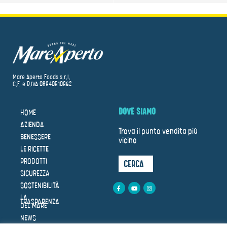
Mare Aperto Foods s.r.l.
C.F. e P.IVA 08940510962
DOVE SIAMO
HOME
AZIENDA
Trova il punto vendita più
BENESSERE
vicino
LE RICETTE
PRODOTTI
CERCA
SICUREZZA
SOSTENIBILITÀ
LA
TRASPARENZA
DEL MARE
NEWS