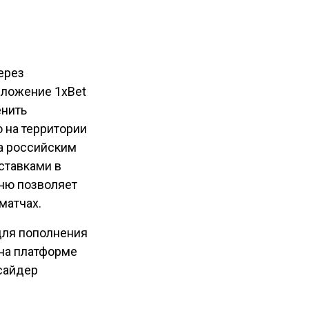
ерез
риложение 1xBet
енить
о на территории
ла российским
ставками в
еню позволяет
матчах.
 для пополнения
 на платформе
тсайдер