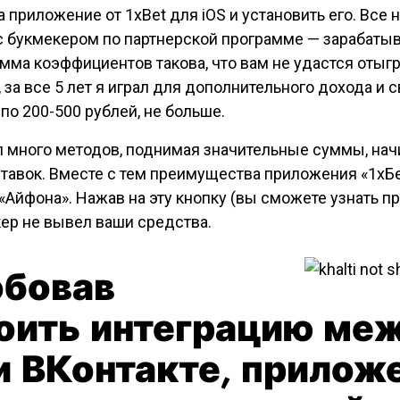
а приложение от 1xBet для iOS и установить его. Все
с букмекером по партнерской программе — зарабатыв
мма коэффициентов такова, что вам не удастся отыгр
, за все 5 лет я играл для дополнительного дохода и 
 по 200-500 рублей, не больше.
л много методов, поднимая значительные суммы, нач
тавок. Вместе с тем преимущества приложения «1хБ
«Айфона». Нажав на эту кнопку (вы сможете узнать пр
ер не вывел ваши средства.
бовав
оить интеграцию ме
 и ВКонтакте, прилож