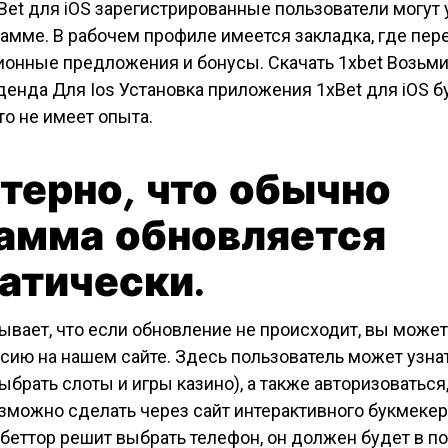
et для iOS зарегистрированные пользователи могут 
амме. В рабочем профиле имеется закладка, где пе
ионные предложения и бонусы. Скачать 1xbet Возьми
нда Для Ios Установка приложения 1xBet для iOS б
то не имеет опыта.
терно, что обычно
амма обновляется
атически.
ывает, что если обновление не происходит, вы может
сию на нашем сайте. Здесь пользователь может узна
ыбрать слоты и игры казино), а также авторизоваться,
озможно сделать через сайт интерактивного букмекер
и беттор решит выбрать телефон, он должен будет в п