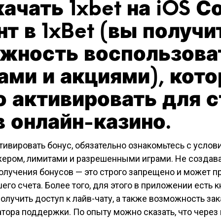
качать 1xbet на iOS С
нт в 1xBet (вы получи
жность воспользова
ами и акциями), кот
 активировать для с
 в онлайн-казино.
ивировать бонус, обязательно ознакомьтесь с услов
жером, лимитами и разрешенными играми. Не создав
олучения бонусов — это строго запрещено и может п
его счета. Более того, для этого в приложении есть к
лучить доступ к лайв-чату, а также возможность за
атора поддержки. По опыту можно сказать, что через