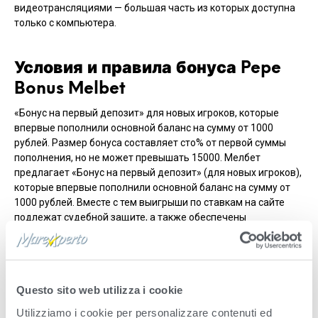
видеотрансляциями — большая часть из которых доступна
только с компьютера.
Условия и правила бонуса Pepe
Bonus Melbet
«Бонус на первый депозит» для новых игроков, которые
впервые пополнили основной баланс на сумму от 1000
рублей. Размер бонуса составляет сто% от первой суммы
пополнения, но не может превышать 15000. Мелбет
предлагает «Бонус на первый депозит» (для новых игроков),
которые впервые пополнили основной баланс на сумму от
1000 рублей. Вместе с тем выигрыши по ставкам на сайте
подлежат судебной защите, а также обеспечены
компенсационным фондом СРО.
Программа лояльности представляет собой систему особых
условий, предусматривающую поощрение пользователей по
результатам определенного временного промежутка.
Questo sito web utilizza i cookie
Участникам присваиваются статусные категории —
Utilizziamo i cookie per personalizzare contenuti ed