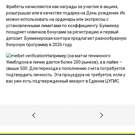
Фрибеты начисляются как награды за участие в акциях,
розыгрышах или в качестве подарка на День рождения. Их
можно использовать на ординары или экспрессы с
установленными лимитами по коэффициенту. Букмекер
поощряет новичков бонусами за регистрацию и первый
депозит. Букмекерская контора предлагает разнообразную
бонусную программу в 2026 году.
Например (на матчи теннисного
Уимблдона в линии дается более 200 рынков), а в лайве –
свыше 500. Для перехода к пополнению счета потребуется
подтвердить личность. Эта процедура не требуется, если у
вас уже есть подтвержденный аккаунт в Едином ЦУПИС.