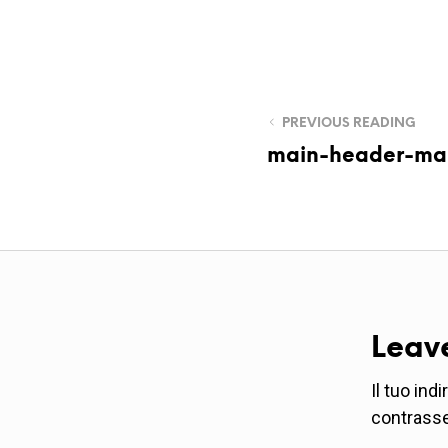
PREVIOUS READING
main-header-ma
Leav
Il tuo ind
contrass