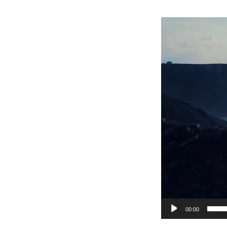
Video
Player
00:00