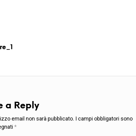
re_1
e a Reply
irizzo email non sarà pubblicato.
I campi obbligatori sono
egnati
*