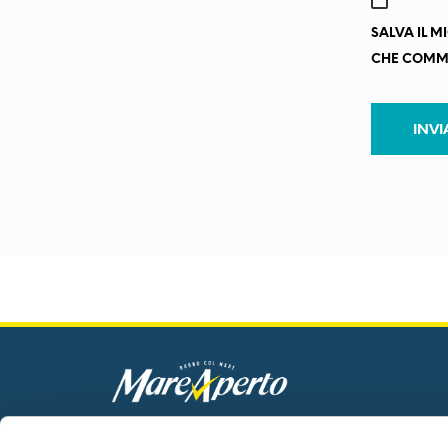
SALVA IL M
CHE COMM
Mare Aperto Foods s.r.l.
C.F. e P.IVA 08940510962