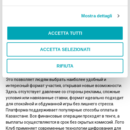
e
сделать непосредственно через сайт или приложение.
l
Mostra dettagli
c
o
n
ACCETTA TUTTI
s
e
Чтобы это сделать — необходимо войти в свой аккаунт на
ACCETTA SELEZIONATI
сайте казино. После обновления страницы можно пополнить
n
счет — а затем приступить к ставкам на сайте. Ни у кого,
s
даже у начинающих, не возникает трудностей с этими
o
RIFIUTA
процессами.
Это позволяет людям выбрать наиболее удобный и
интересный формат участия, открывая новые возможности.
Здесь отсутствует давление со стороны рекламы, сложные
условия или навязанные ставки, формат идеально подходит
для спокойной и обдуманной игры без лишнего стресса.
Платформа поддерживает популярные способы оплаты в
Казахстане. Все финансовые операции проходят в тенге, а
выплаты осуществляются в срок без скрытых комиссий. Лото
Клуб применяет современные технологии шифрования для