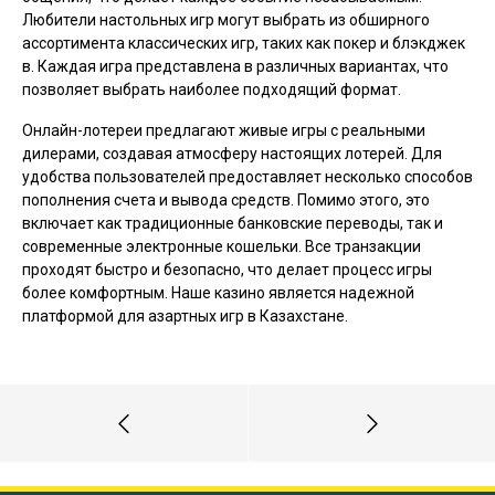
Любители настольных игр могут выбрать из обширного
ассортимента классических игр, таких как покер и блэкджек
в. Каждая игра представлена в различных вариантах, что
позволяет выбрать наиболее подходящий формат.
Онлайн-лотереи предлагают живые игры с реальными
дилерами, создавая атмосферу настоящих лотерей. Для
удобства пользователей предоставляет несколько способов
пополнения счета и вывода средств. Помимо этого, это
включает как традиционные банковские переводы, так и
современные электронные кошельки. Все транзакции
проходят быстро и безопасно, что делает процесс игры
более комфортным. Наше казино является надежной
платформой для азартных игр в Казахстане.