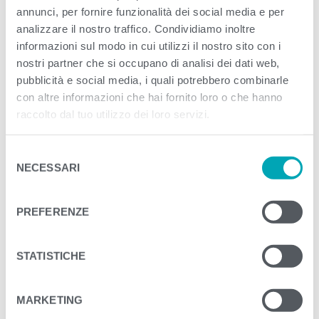
стремились создать пространство для активного досуга и
annunci, per fornire funzionalità dei social media e per
интеллектуальных игр. В самом начале своего пути
analizzare il nostro traffico. Condividiamo inoltre
объединение привлекало внимание благодаря
informazioni sul modo in cui utilizzi il nostro sito con i
оригинальной концепции и захватывающим мероприятиям.
nostri partner che si occupano di analisi dei dati web,
pubblicità e social media, i quali potrebbero combinarle
В Атырау объявлены новые
con altre informazioni che hai fornito loro o che hanno
raccolto dal tuo utilizzo dei loro servizi.
правила и даты для приема в
первый класс.
S
На фоне конкурентов Лото Клуб выделяется своей
NECESSARI
e
простотой и локальной направленностью, но уступает в
l
масштабе и разнообразии. Это решение идеально подходит
e
тем — кто предпочитает играть, не устанавливая
PREFERENZE
z
дополнительные программы. Однако если вы захотите снять
крупную сумму, нам может понадобиться подтверждение
i
вашей личности. Мы следуем законодательству Казахстана
o
STATISTICHE
и обеспечиваем прозрачность всех розыгрышей. Помимо
n
этого, минимальная сумма депозита составляет 500 тенге, а
e
средства зачисляются практически моментально. Нет
MARKETING
d
необходимости идти в банк или искать терминал, всё можно