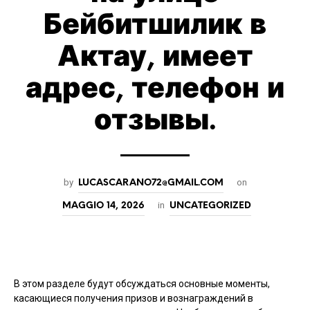
Бейбитшилик в
Актау, имеет
адрес, телефон и
отзывы.
by
on
LUCASCARANO72@GMAIL.COM
in
MAGGIO 14, 2026
UNCATEGORIZED
В этом разделе будут обсуждаться основные моменты,
касающиеся получения призов и вознаграждений в