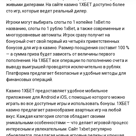
живыми дилерами. На сайте казино 1ХБЕТ доступно более
сто игр, которые ведет реальный дилер.
Игроки могут выбирать слоты по 1 копейке 1xBet по
названию, слоты по 1 рублю 1xBet, а также современные и
многоуровневые автоматы. Игрок сразу получит на
бонусный счет свой первый из четырёх приветственных
бонусов для игр в казино. Размер поощрения составит 100 %
— а сумма приза будет зависеть от величины первого
пополнения. На 1ХБЕТ все операции по пополнению счета и
выводу выигрышей проводятся исключительно в рублях.
Платформа предлагает безопасные и удобные методы для
финансовых операций.
Казино 1ХБЕТ предоставляет удобное мобильное
приложение для Android и iOS, с помощью которого можно
играть во все доступные игры и использовать бонусы. 1ХБЕТ
казино предлагает разнообразие азартных игр на любой
вкус. Каждая категория слотов обладает своими
уникальными особенностями — что делает игровой процесс
интересным и увлекательным. Сайт 1xbet регулярно
обновляется, предлагая новые игровые релизы и улучшая