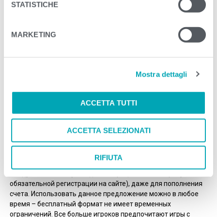
o
STATISTICHE
n
Евробет поддерживает ответственный подход к игре и
e
MARKETING
предлагает инструменты для самоконтроля. Эти игры
d
созданы лицензированными сторонними компаниями — и
e
казино не может технически влиять на игровой процесс.
l
Любой желающий может убедиться в честности раундов
Mostra dettagli
c
краш-самолетика.
o
Установив автомат на низкий показатель, можно за пару
n
ACCETTA TUTTI
минут удвоить свой игровой баланс. Тем не менее — стоит
s
помнить, что после серии выигрышей коэффициент 1 может
e
быть выплачен, и предыдущие выигрыши могут быть
ACCETTA SELEZIONATI
n
потеряны. Эти казино лицензированы признанными
s
азартными органами, что гарантирует их законную и
o
этичную деятельность.
RIFIUTA
Следует отметить (что администрация “1ХБЕТ” требует
обязательной регистрации на сайте), даже для пополнения
счета. Использовать данное предложение можно в любое
время – бесплатный формат не имеет временных
ограничений. Все больше игроков предпочитают игры с