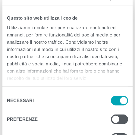
расслабиться, насладиться процессом и попробовать свою
удачу. Игроки могут активировать любой бонус и
участвовать в акциях казино и букмекерской конторы сразу
Questo sito web utilizza i cookie
после регистрации. У каждого бонуса имеются свои условия,
Utilizziamo i cookie per personalizzare contenuti ed
включая промокоды 1хбет и бездепозитные бонусы. В
annunci, per fornire funzionalità dei social media e per
онлайн казино 1xBet для своих поклонников представлен
analizzare il nostro traffico. Condividiamo inoltre
отличный краш-слот с дизайном и интерфейсом в азиатском
стиле.
informazioni sul modo in cui utilizzi il nostro sito con i
nostri partner che si occupano di analisi dei dati web,
pubblicità e social media, i quali potrebbero combinarle
1ХБЕТ (1XBET) – это казино.
con altre informazioni che hai fornito loro o che hanno
raccolto dal tuo utilizzo dei loro servizi.
S
NECESSARI
e
l
e
PREFERENZE
z
i