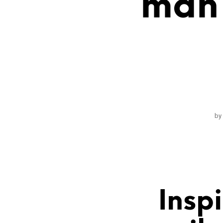
man
b
Inspi