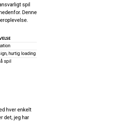
nsvarligt spil
 nedenfor. Denne
eroplevelse.
VELSE
gation
gn, hurtig loading
få spil
ed hver enkelt
r det, jeg har