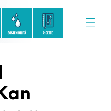
l
 Kan