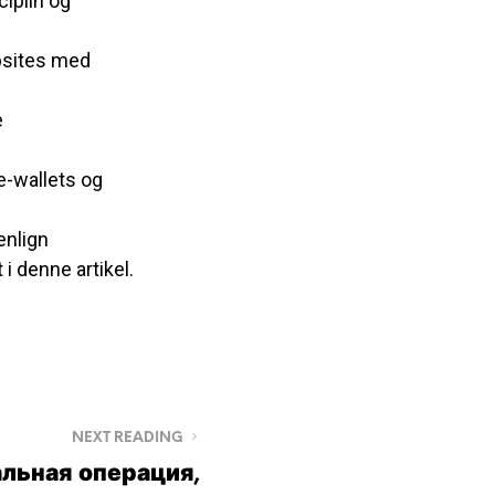
iplin og
ebsites med
e
 e-wallets og
nlign
i denne artikel.
NEXT READING
льная операция,