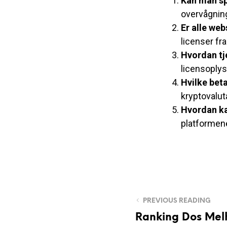
Kan man sp
overvågning
Er alle web
licenser fr
Hvordan tj
licensoply
Hvilke bet
kryptovalut
Hvordan ka
platformene
PREVIOUS READING
Ranking Dos Mel