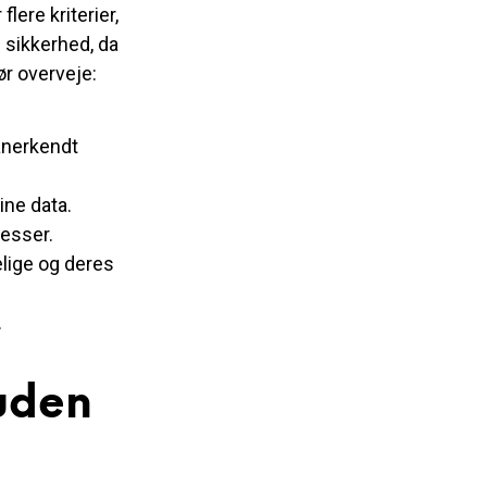
lere kriterier,
g sikkerhed, da
ør overveje:
anerkendt
ine data.
resser.
elige og deres
.
 uden