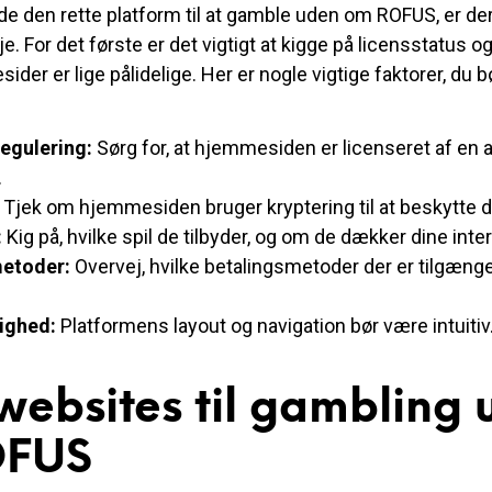
e den rette platform til at gamble uden om ROFUS, er der f
. For det første er det vigtigt at kigge på licensstatus o
ider er lige pålidelige. Her er nogle vigtige faktorer, du b
regulering:
Sørg for, at hjemmesiden er licenseret af en 
.
Tjek om hjemmesiden bruger kryptering til at beskytte d
:
Kig på, hvilke spil de tilbyder, og om de dækker dine inte
metoder:
Overvej, hvilke betalingsmetoder der er tilgæng
ighed:
Platformens layout og navigation bør være intuitiv
websites til gambling
OFUS