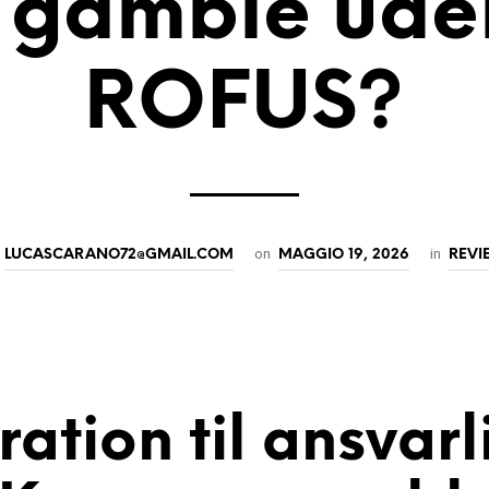
 gamble ude
ROFUS?
y
on
in
LUCASCARANO72@GMAIL.COM
MAGGIO 19, 2026
REVI
ration til ansvarl