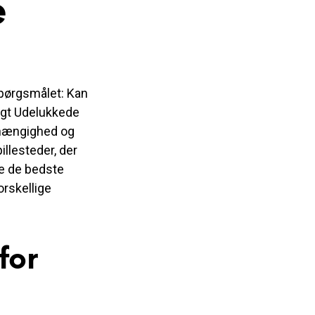
e
 spørgsmålet: Kan
gt Udelukkede
afhængighed og
illesteder, der
lge de bedste
orskellige
for