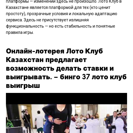
платформы — изменений здесь не произошло. Лото Клуб в
Казахстане является платформой для тех (кто ценит
простоту), прозрачные условия и локальную адаптацию
сервиса. Здесь не присутствует излишняя
функциональность — но есть стабильность и понятные
правила игры.
Онлайн-лотерея Лото Клуб
Казахстан предлагает
возможность делать ставки и
выигрывать. – бинго 37 лото клуб
выигрыш