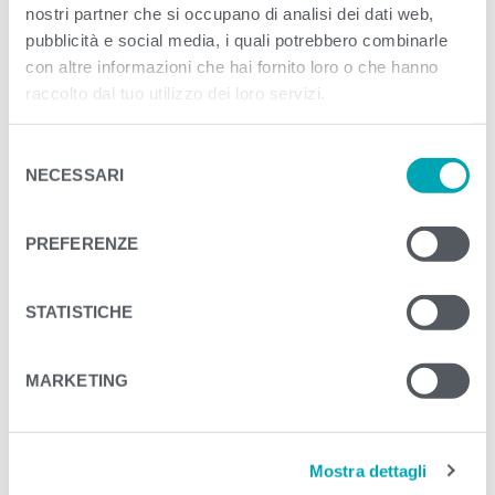
Акции и бонусы от Лото Клуб.
nostri partner che si occupano di analisi dei dati web,
pubblicità e social media, i quali potrebbero combinarle
Для удобства игроков игры классифицированы на
con altre informazioni che hai fornito loro o che hanno
несколько категорий.
Изучая отзывы в интернете (можно заметить), что у
raccolto dal tuo utilizzo dei loro servizi.
игроков из Казахстана проблемы возникают довольно
редко.
S
Приложение предоставляет доступ ко всем 1000+
NECESSARI
e
играм (включая слоты и лотереи), а уведомления о
l
бонусах помогут не пропустить акции.
Воспользовавшись регистрацией (вы сможете получить
e
PREFERENZE
приветственный пакет), который повысит ваши шансы
z
на выигрыш.
i
o
STATISTICHE
Нужно ли тратить время на Лото Клуб, и какие сюрпризы
ожидают нового игрока после регистрации? Примечательно,
n
что мы рассмотрим плюсы и минусы платформы, объясним,
e
MARKETING
как работают бонусы и игры, а также насколько удобно в ней
d
ориентироваться. В общем (мы соберем всю необходимую
e
информацию для тех), кто впервые слышит о Лото Клуб
l
Казахстан и хочет получить объективный обзор. Если вы
Mostra dettagli
c
еще не пробовали играть в лотереи, стоит начать и оценить