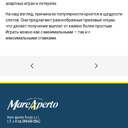
азартных играх и лотереях.
На наш взгляд, причина их популярности кроется в щедрости
слотов. Они предлагают разнообразные призовые опции,
что делает получение выплат от казино более простым.
Играть можно как с минимальными — так и с
максимальными ставками.
Mare Aperto Foods s.r.l.
C.F. e P.IVA 08940510962