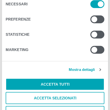
NECESSARI
и воспринимать участие в лотереях как развлечение, а не
e
способ заработка.
l
e
PREFERENZE
z
Лото Клуб заявляет о своей деятельности в рамках
i
законодательства и использует лицензированные
o
STATISTICHE
механизмы для проведения розыгрышей. Это
n
подразумевает, что результаты формируются
e
автоматически и не зависят от действий оператора.
MARKETING
d
Практика показывает, что наличие лицензии является
e
важным аспектом доверия как для поисковых систем, так и
l
для пользователей. Лото Клуб подходит тем игрокам,
которые видят в лотереях развлечение и возможность
Mostra dettagli
c
проверить свою удачу в комфортной и контролируемой
o
среде.
n
ACCETTA TUTTI
s
К сожалению, наш онлайн-казино
лото клуб ио
не
e
предоставляет бездепозитный бонус за установку
ACCETTA SELEZIONATI
n
мобильного приложения. Тем не менее, все актуальные
акции, включая Колесо Фортуны, доступны в мобильном
s
приложении. На сайте Loto Club kz можно играть онлайн как с