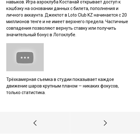
навыков. Игра аэроклуба Костанай открывает доступ к
кэшбэку на основании данных с билета, пополнения и
личного аккаунта. Джекпот в Loto Club KZ начинается с 20
миллионов тенге и не имеет верхнего предела. Частичные
совпадения позволяют вернуть ставку или получить
значительный бонус в Лотоклубе.
Трёхкамерная съемка в студии показывает каждое
движение шаров крупным планом — никаких фокусов,
только статистика.