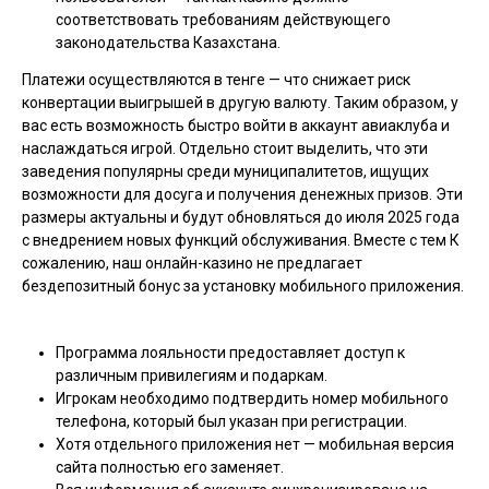
соответствовать требованиям действующего
законодательства Казахстана.
Платежи осуществляются в тенге — что снижает риск
конвертации выигрышей в другую валюту. Таким образом, у
вас есть возможность быстро войти в аккаунт авиаклуба и
наслаждаться игрой. Отдельно стоит выделить, что эти
заведения популярны среди муниципалитетов, ищущих
возможности для досуга и получения денежных призов. Эти
размеры актуальны и будут обновляться до июля 2025 года
с внедрением новых функций обслуживания. Вместе с тем К
сожалению, наш онлайн-казино не предлагает
бездепозитный бонус за установку мобильного приложения.
Программа лояльности предоставляет доступ к
различным привилегиям и подаркам.
Игрокам необходимо подтвердить номер мобильного
телефона, который был указан при регистрации.
Хотя отдельного приложения нет — мобильная версия
сайта полностью его заменяет.