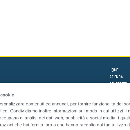
HOME
AZIENDA
BENESSERE
LE RICETTE
 cookie
PRODOTTI
rsonalizzare contenuti ed annunci, per fornire funzionalità dei so
SICUREZZA
ffico. Condividiamo inoltre informazioni sul modo in cui utilizzi il 
SOSTENIBILI
 occupano di analisi dei dati web, pubblicità e social media, i qual
LA
TRASPARENZ
DEL MARE
azioni che hai fornito loro o che hanno raccolto dal tuo utilizzo d