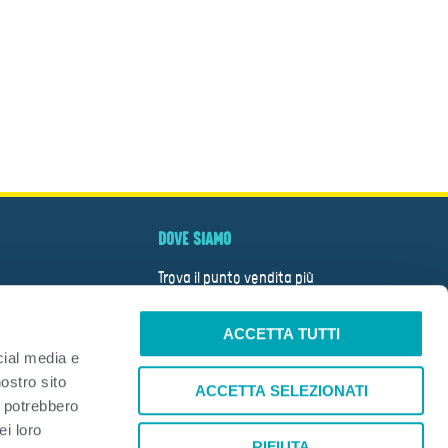
DOVE SIAMO
Trova il punto vendita più
vicino
ACCETTA TUTTI
CERCA
cial media e
nostro sito
TÀ
ACCETTA SELEZIONATI
i potrebbero
A
ei loro
RIFIUTA