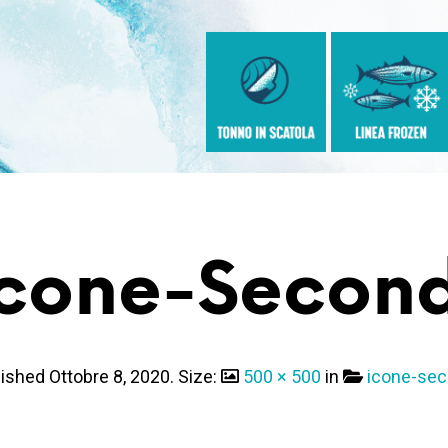
Icone-Second
lished
Ottobre 8, 2020
. Size:
500 × 500
in
icone-sec