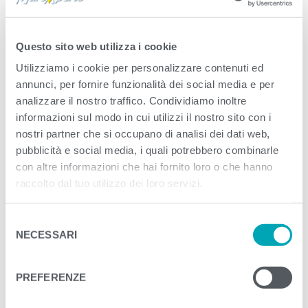
Published
Giugno 7, 2021
. Size:
500 × 500
in
icona-benessere-ok
Questo sito web utilizza i cookie
Utilizziamo i cookie per personalizzare contenuti ed
<
>
PREVIOUS
NEXT
annunci, per fornire funzionalità dei social media e per
analizzare il nostro traffico. Condividiamo inoltre
informazioni sul modo in cui utilizzi il nostro sito con i
nostri partner che si occupano di analisi dei dati web,
pubblicità e social media, i quali potrebbero combinarle
con altre informazioni che hai fornito loro o che hanno
raccolto dal tuo utilizzo dei loro servizi.
S
NECESSARI
e
l
e
PREFERENZE
z
i