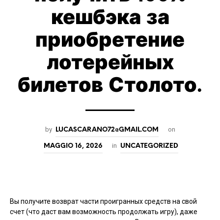
кешбэка за
приобретение
лотерейных
билетов Столото.
by
on
LUCASCARANO72@GMAIL.COM
in
MAGGIO 16, 2026
UNCATEGORIZED
Вы получите возврат части проигранных средств на свой
счет (что даст вам возможность продолжать игру), даже