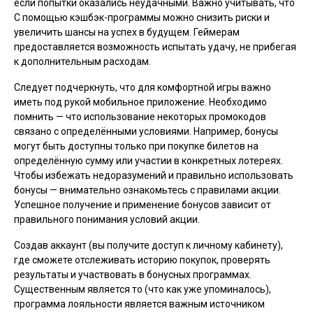
если попытки оказались неудачными. Важно учитывать, что
С помощью кэшбэк-программы можно снизить риски и
увеличить шансы на успех в будущем. Геймерам
предоставляется возможность испытать удачу, не прибегая
к дополнительным расходам.
Следует подчеркнуть, что для комфортной игры важно
иметь под рукой мобильное приложение.
Необходимо
помнить — что использование некоторых промокодов
связано с определёнными условиями. Например, бонусы
могут быть доступны только при покупке билетов на
определённую сумму или участии в конкретных лотереях.
Чтобы избежать недоразумений и правильно использовать
бонусы — внимательно ознакомьтесь с правилами акции.
Успешное получение и применение бонусов зависит от
правильного понимания условий акции.
Создав аккаунт (вы получите доступ к личному кабинету),
где сможете отслеживать историю покупок, проверять
результаты и участвовать в бонусных программах.
Существенным является то (что как уже упоминалось),
программа лояльности является важным источником