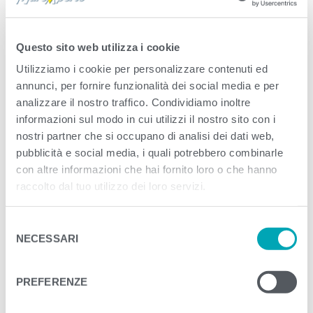
Published
Settembre 13, 2020
. Size:
512 ×
512
in
cropped-favicon-mare.png.png
Questo sito web utilizza i cookie
Utilizziamo i cookie per personalizzare contenuti ed
<
>
PREVIOUS
NEXT
annunci, per fornire funzionalità dei social media e per
analizzare il nostro traffico. Condividiamo inoltre
informazioni sul modo in cui utilizzi il nostro sito con i
nostri partner che si occupano di analisi dei dati web,
pubblicità e social media, i quali potrebbero combinarle
con altre informazioni che hai fornito loro o che hanno
raccolto dal tuo utilizzo dei loro servizi.
S
NECESSARI
e
l
e
PREFERENZE
z
i