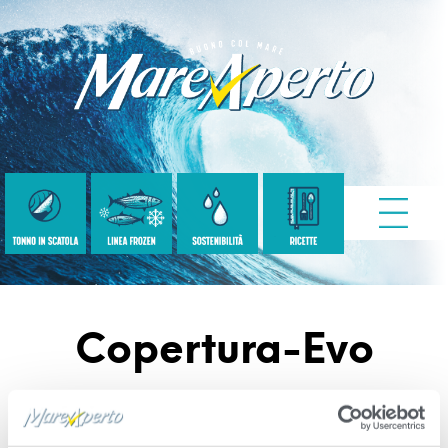
Copertura-Evo
Published
Settembre 9, 2020
. Size:
400 × 400
in
copertura-evo