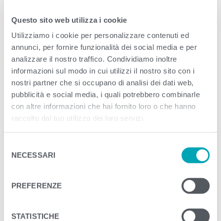
Questo sito web utilizza i cookie
<
>
PREVIOUS
NEXT
Utilizziamo i cookie per personalizzare contenuti ed
annunci, per fornire funzionalità dei social media e per
analizzare il nostro traffico. Condividiamo inoltre
informazioni sul modo in cui utilizzi il nostro sito con i
nostri partner che si occupano di analisi dei dati web,
pubblicità e social media, i quali potrebbero combinarle
con altre informazioni che hai fornito loro o che hanno
raccolto dal tuo utilizzo dei loro servizi.
S
NECESSARI
e
l
e
PREFERENZE
z
i
o
STATISTICHE