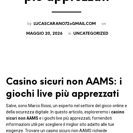
by
on
LUCASCARANO72@GMAIL.COM
in
MAGGIO 20, 2026
UNCATEGORIZED
Casino sicuri non AAMS: i
giochi live più apprezzati
Salve, sono Marco Rossi, un esperto nel settore del gioco online e
della sicurezza digitale. In questo articolo, esploreremo i
casino
sicuri non AAMS
e i giochi live più apprezzati, fornendoti
informazioni utili per scegliere il miglior sito adatto alle tue
esigenze. Trovare un casino sicuro non AAMS richiede