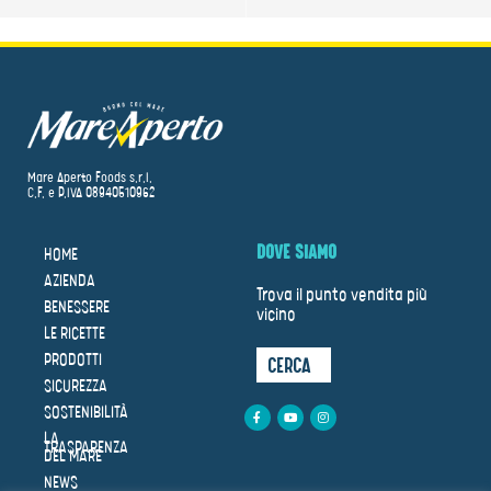
Mare Aperto Foods s.r.l.
C.F. e P.IVA 08940510962
DOVE SIAMO
HOME
AZIENDA
Trova il punto vendita più
BENESSERE
vicino
LE RICETTE
PRODOTTI
CERCA
SICUREZZA
SOSTENIBILITÀ
LA
TRASPARENZA
DEL MARE
NEWS