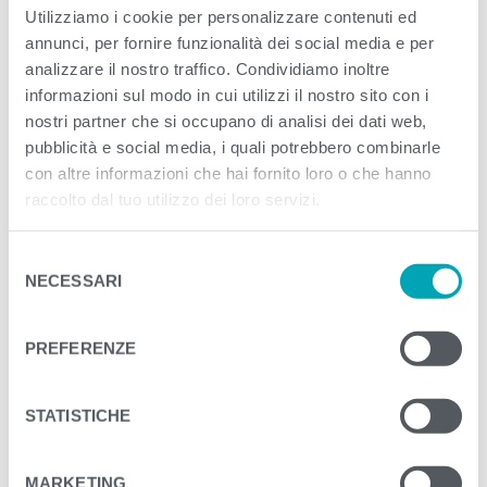
Utilizziamo i cookie per personalizzare contenuti ed
I migliori giochi live nei casino
annunci, per fornire funzionalità dei social media e per
sicuri non AAMS
analizzare il nostro traffico. Condividiamo inoltre
informazioni sul modo in cui utilizzi il nostro sito con i
I giochi live più apprezzati nei casino sicuri non AAMS includono
nostri partner che si occupano di analisi dei dati web,
una varietà di opzioni, come roulette, blackjack e varianti di
pubblicità e social media, i quali potrebbero combinarle
poker. Questi giochi sono gestiti da croupier dal vivo e offrono
un’esperienza interattiva unica. Ecco un elenco dei giochi che
con altre informazioni che hai fornito loro o che hanno
dovresti considerare:
raccolto dal tuo utilizzo dei loro servizi.
S
Roulette Live
NECESSARI
Blackjack Live
e
Baccarat Live
l
Poker Live
e
PREFERENZE
Game Shows Live (es. Monopoly Live, Dream Catcher)
z
i
Ogni gioco ha le sue regole e strategie, pertanto ti consiglio di
provarli in modalità demo prima di scommettere soldi reali.
o
STATISTICHE
Verifica anche se il sito offre funzionalità come la chat con il
n
croupier e la possibilità di cambiare tavolo.
e
MARKETING