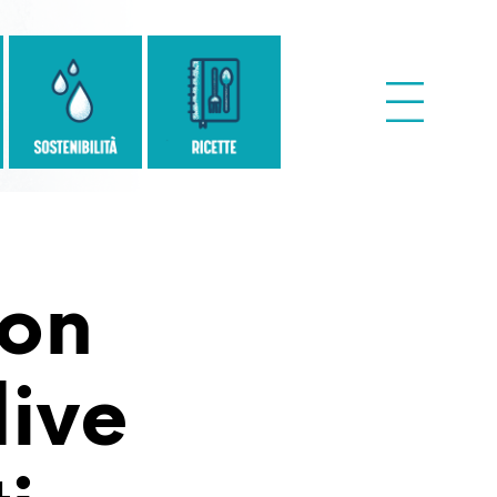
non
live