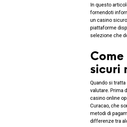
In questo artico
fornendoti inform
un casino sicuro
piattaforme dispo
selezione che do
Come s
sicur
Quando si tratta
valutare. Prima d
casino online ope
Curacao, che sono
metodi di pagame
differenze tra al