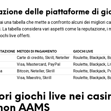
ione delle piattaforme di gi
ai una tabella che mette a confronto alcuni dei migliori c
. La tabella considera vari aspetti come la reputazione, i 
chi live offerti.
UTAZIONE
METODI DI PAGAMENTO
GIOCHI LIVE
Carte di credito, Skrill, Neteller
Roulette, Blackjack, B
Visa, Mastercard, PayPal
Roulette, Blackjack,
na
Bitcoin, Neteller, Skrill
Roulette, Blackjack, P
Visa, Maestro, Skrill
Roulette, Blackjack, B
iori giochi live nei casi
i non AAMS