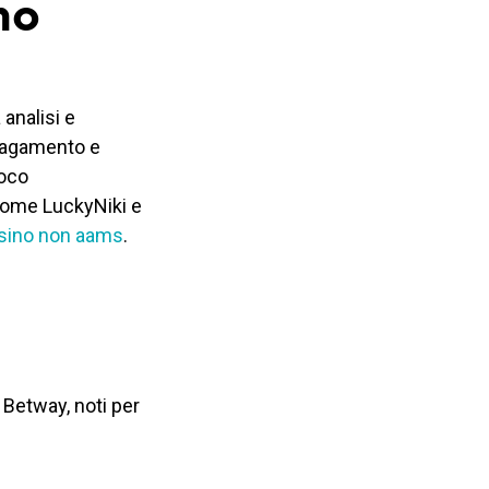
no
analisi e
i pagamento e
ioco
come LuckyNiki e
sino non aams
.
 Betway, noti per