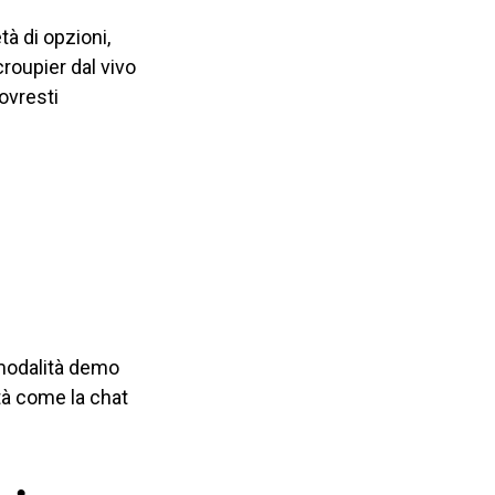
tà di opzioni,
croupier dal vivo
ovresti
n modalità demo
ità come la chat