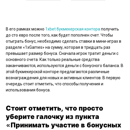
В его рамках можно
1xbet букмекерская контора
получить
до сто евро после того, как будет пополнен счет. Чтобы
отыграть бонус, необходимо сделать ставки в мини-играх в
разделе «1хGames» на сумму, которая в тридцать раз
превышает размер бонуса. Сначала игрок тратит деньги с
основного счета. Как только реальные средства
заканчиваются, используются деньги с бонусного баланса.
В
этой букмекерской конторе предлагаются различные
вознаграждения для новых и активных клиентов. В первую
очередь стоит отметить, что способы получения и
использования бонуса.
Стоит отметить, что просто
уберите галочку из пункта
«Принимать участие в бонусных