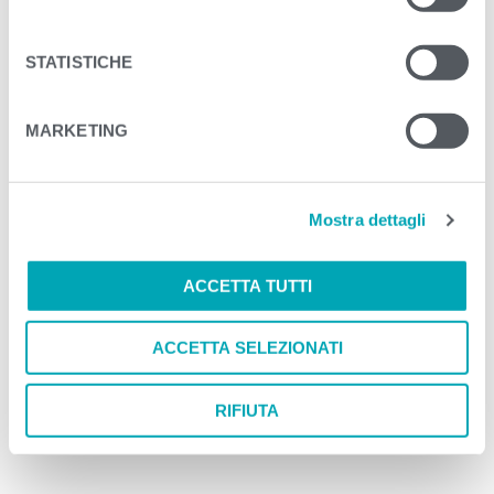
z
Выбрав одно из актуальных
i
предложений и сделав на него
o
STATISTICHE
n
ставку, клиент получит
e
дополнительные десять% к
MARKETING
d
выплате в случае выигрыша.
e
Все эти возможности доступны в разделе 1xGames, где
l
также указаны условия игр. Здесь важно понимать, что эта
Mostra dettagli
c
секция постоянно обновляется, и здесь регулярно
o
появляются новые игры и развлечения. В целом (игрокам
n
ACCETTA TUTTI
будет интересно проводить время на сайте 1xBet), согласно
s
информации Online-Bookmakers.com. Главное преимущество
e
этого букмекера — широкий выбор событий (как спортивных),
ACCETTA SELEZIONATI
n
так и неспортивных, для онлайн-ставок. Примечательно, что
мы расскажем, как воспользоваться этим бонусным
s
предложением и подробно опишем условия и правила
o
RIFIUTA
акции. В течение суток необходимо отыграть всю сумму
баллов.