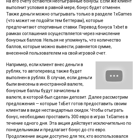
на его счету остаются неотыгранные бонусы. Если же клиент
выполнит условия в равной мере, бонус будет отменен.
Также деньги можно отыгрывать только в разделе 1xGames
(что может не подойти тем беттерам), которые
предпочитают спортивные ставки. Перевод бонуса 1xbet в
рамках соглашения осуществляется через начисление
бонусных баллов. Нельзя не упомянуть, что количество
баллов, которые можно вывести, равняется сумме,
внесенной пользователем на свой игровой счет.
Например, если клиент внес деньги в
рублях, то автоперевод также будет
выполнен в рублях. В случае, если деньги
были внесены в иностранной валюте,
бонусные баллы будут зачислены в
валюте, в которой был сделан депозит. Далее рассмотрим
предложения — которые 1хБет готов предоставить своим
клиентам в виде нестандартных скидок. Чтобы отыграть
бонус, необходимо проставить 300 евро в играх 1xGames в
течение одного дня. Эта акция действует исключительно по
понедельникам и предлагает бонус до сто евро.
Продолжение акции доступно для тех, кто воспользовался