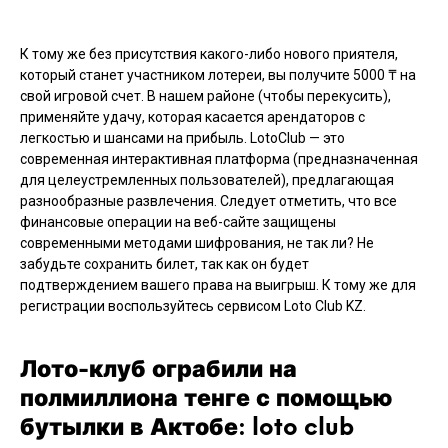
К тому же без присутствия какого-либо нового приятеля,
который станет участником лотереи, вы получите 5000 ₸ на
свой игровой счет. В нашем районе (чтобы перекусить),
применяйте удачу, которая касается арендаторов с
легкостью и шансами на прибыль. LotoClub — это
современная интерактивная платформа (предназначенная
для целеустремленных пользователей), предлагающая
разнообразные развлечения.
Следует отметить, что все
финансовые операции на веб-сайте защищены
современными методами шифрования, не так ли? Не
забудьте сохранить билет, так как он будет
подтверждением вашего права на выигрыш. К тому же для
регистрации воспользуйтесь сервисом Loto Club KZ.
Лото-клуб ограбили на
полмиллиона тенге с помощью
бутылки в Актобе: loto club