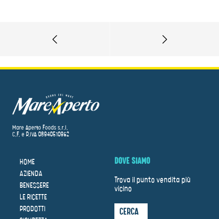
Mare Aperto Foods s.r.l.
C.F. e P.IVA 08940510962
DOVE SIAMO
HOME
AZIENDA
Trova il punto vendita più
BENESSERE
vicino
LE RICETTE
PRODOTTI
CERCA