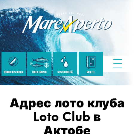
Адрес лото клуба
Loto Club в
Актобе