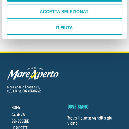
BROWSER PER LA PROSSIMA VOLTA CHE COMMENTO.
e
ACCETTA SELEZIONATI
n
s
o
RIFIUTA
Mare Aperto Foods s.r.l.
C.F. e P.IVA 08940510962
DOVE SIAMO
HOME
AZIENDA
Trova il punto vendita più
BENESSERE
vicino
LE RICETTE