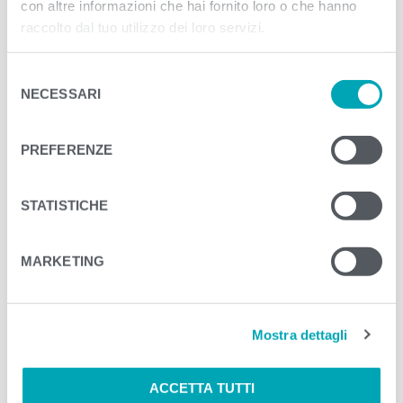
con altre informazioni che hai fornito loro o che hanno
raccolto dal tuo utilizzo dei loro servizi.
S
NECESSARI
e
l
e
NAME
*
PREFERENZE
z
i
o
STATISTICHE
EMAIL ADDRESS
*
n
e
MARKETING
d
e
WEBSITE
l
Mostra dettagli
c
o
n
ACCETTA TUTTI
SALVA IL MIO NOME, EMAIL E SITO WEB IN QUESTO
s