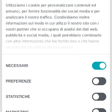
Published
Luglio 27, 2023
. Size:
2500 × 1284
Utilizziamo i cookie per personalizzare contenuti ed
annunci, per fornire funzionalità dei social media e per
in
Tonno Pescato a Canna con solo un filo di
analizzare il nostro traffico. Condividiamo inoltre
olio EVO e fior di sale
informazioni sul modo in cui utilizzi il nostro sito con i
nostri partner che si occupano di analisi dei dati web,
<
>
pubblicità e social media, i quali potrebbero combinarle
PREVIOUS
con altre informazioni che hai fornito loro o che hanno
raccolto dal tuo utilizzo dei loro servizi.
S
NECESSARI
e
l
e
PREFERENZE
z
i
o
STATISTICHE
n
e