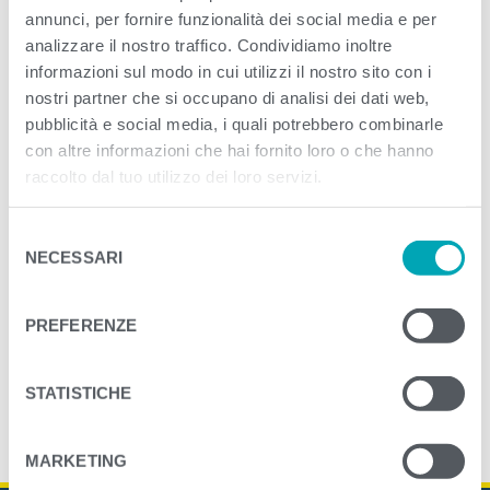
annunci, per fornire funzionalità dei social media e per
filo di olio EVO e fior di sale
analizzare il nostro traffico. Condividiamo inoltre
informazioni sul modo in cui utilizzi il nostro sito con i
<
>
NEXT
nostri partner che si occupano di analisi dei dati web,
pubblicità e social media, i quali potrebbero combinarle
con altre informazioni che hai fornito loro o che hanno
raccolto dal tuo utilizzo dei loro servizi.
S
NECESSARI
e
l
e
PREFERENZE
z
i
o
STATISTICHE
n
e
MARKETING
d