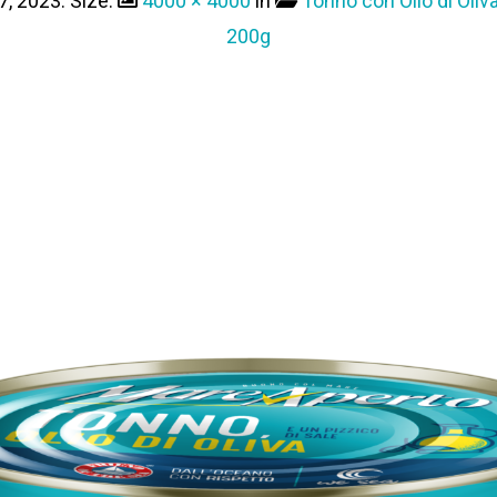
7, 2023
. Size:
4000 × 4000
in
Tonno con Olio di Oliva
200g