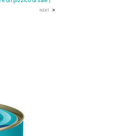
 e un pizzico di sale |
>
NEXT