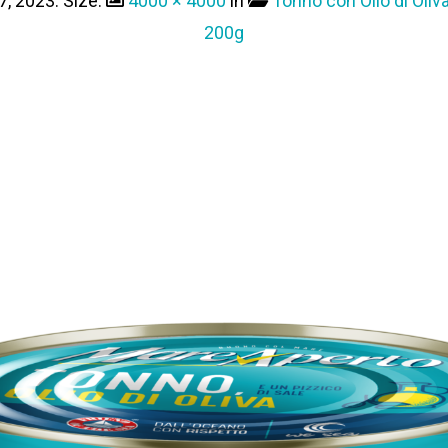
7, 2023
. Size:
4000 × 4000
in
Tonno con Olio di Oliva
200g