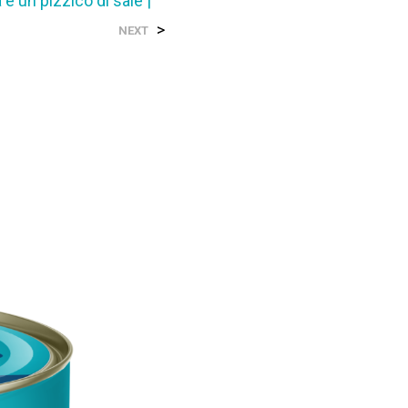
 e un pizzico di sale |
>
NEXT