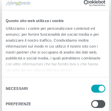
Published
Febbraio 27, 2023
. Size:
4000 ×
4000
in
Tonno con Olio di Oliva e un pizzico di
sale | 800g
Questo sito web utilizza i cookie
Utilizziamo i cookie per personalizzare contenuti ed
<
>
annunci, per fornire funzionalità dei social media e per
analizzare il nostro traffico. Condividiamo inoltre
informazioni sul modo in cui utilizzi il nostro sito con i
nostri partner che si occupano di analisi dei dati web,
pubblicità e social media, i quali potrebbero combinarle
con altre informazioni che hai fornito loro o che hanno
raccolto dal tuo utilizzo dei loro servizi.
S
NECESSARI
e
l
e
PREFERENZE
z