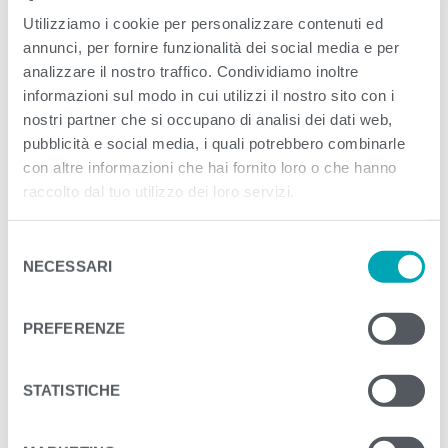
Utilizziamo i cookie per personalizzare contenuti ed
annunci, per fornire funzionalità dei social media e per
<
>
PREVIOUS
NEXT
analizzare il nostro traffico. Condividiamo inoltre
informazioni sul modo in cui utilizzi il nostro sito con i
nostri partner che si occupano di analisi dei dati web,
pubblicità e social media, i quali potrebbero combinarle
con altre informazioni che hai fornito loro o che hanno
raccolto dal tuo utilizzo dei loro servizi.
S
NECESSARI
e
l
e
PREFERENZE
z
i
o
STATISTICHE
n
e