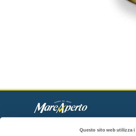
Mare Aperto Foods s.r.l.
C.F. e P.IVA 08940510962
Questo sito web utilizza i