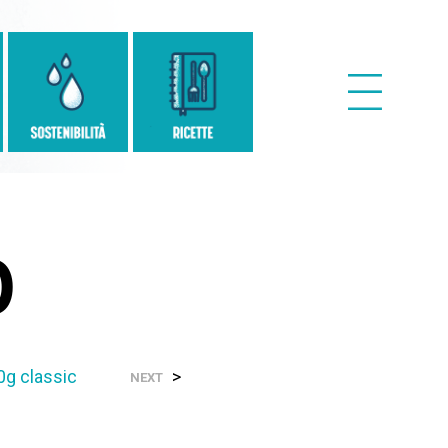
0
0g classic
>
NEXT