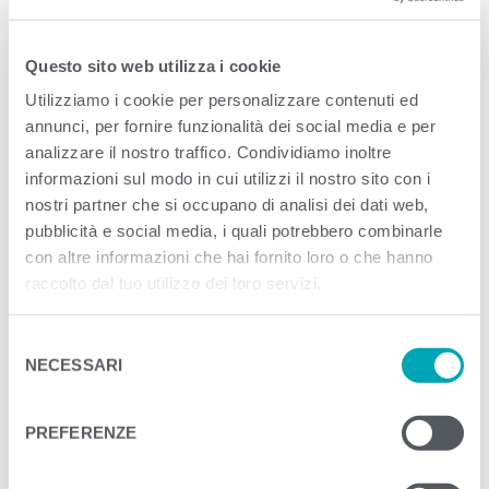
изменения затрагивают как
доступ к играм, так и общие
Questo sito web utilizza i cookie
условия работы
Utilizziamo i cookie per personalizzare contenuti ed
соответствующих организаций.
annunci, per fornire funzionalità dei social media e per
В результате этих изменений любителям азартных
analizzare il nostro traffico. Condividiamo inoltre
развлечений необходимо приспосабливаться к новым
informazioni sul modo in cui utilizzi il nostro sito con i
условиям и находить альтернативные способы досуга.
nostri partner che si occupano di analisi dei dati web,
Наблюдается значительная аккультурация уровня участия и
pubblicità e social media, i quali potrebbero combinarle
бюджета игроков в амбициозных лотерейных сессиях и
con altre informazioni che hai fornito loro o che hanno
игорном клубе Алматы, а также по всей стране. Особые
raccolto dal tuo utilizzo dei loro servizi.
мероприятия (такие как развлекательные или тематические
розыгрыши), собирают множество участников благодаря
увеличенным призовым фондам и уникальным бонусам.
S
Такие активные действия привлекают как новых, так и
NECESSARI
e
постоянных игроков. Иными словами, в лотерее движение
l
денежных средств отслеживается в реальном времени, в то
e
время как в игорном доме – с задержкой.
PREFERENZE
z
Вторичное предложение лотереи предполагает оплату всей
i