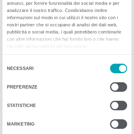
annunci, per fornire funzionalità dei social media e per
ставки в реальном времени.
analizzare il nostro traffico. Condividiamo inoltre
informazioni sul modo in cui utilizzi il nostro sito con i
Когда основной сайт 1хбет
nostri partner che si occupano di analisi dei dati web,
блокируется провайдерами или
pubblicità e social media, i quali potrebbero combinarle
con altre informazioni che hai fornito loro o che hanno
по решению суда, доступ к
raccolto dal tuo utilizzo dei loro servizi.
зеркалу открывается для
пользователей.
S
Зеркало использует технологию мультидоменных
NECESSARI
e
идентификаторов (MDI) — позволяя создавать несколько
l
копий сайта с различными доменными именами. Если у вас
e
возникли проблемы с доступом к сайту 1хбет,
PREFERENZE
z
рекомендуется воспользоваться зеркалом для
i
продолжения игры и ставок. Официальный сайт предлагает
o
STATISTICHE
инструкции по скачиванию приложения 1xBet на Android.
Основное преимущество приложения 1xBet заключается в
n
том — что нет необходимости искать рабочие зеркала сайта.
e
MARKETING
Клиенты могут легко заходить в свои аккаунты и
d
наслаждаться ставками или азартными играми.