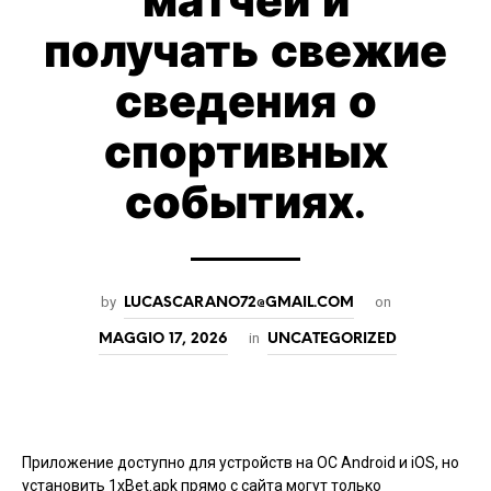
матчей и
получать свежие
сведения о
спортивных
событиях.
by
on
LUCASCARANO72@GMAIL.COM
in
MAGGIO 17, 2026
UNCATEGORIZED
Приложение доступно для устройств на ОС Android и iOS, но
установить 1xBet.apk прямо с сайта могут только