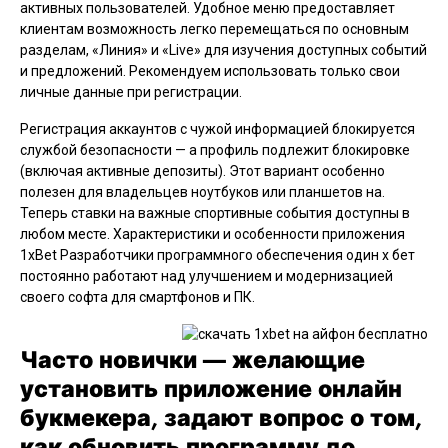
активных пользователей. Удобное меню предоставляет
клиентам возможность легко перемещаться по основным
разделам, «Линия» и «Live» для изучения доступных событий
и предложений. Рекомендуем использовать только свои
личные данные при регистрации.
Регистрация аккаунтов с чужой информацией блокируется
службой безопасности — а профиль подлежит блокировке
(включая активные депозиты). Этот вариант особенно
полезен для владельцев ноутбуков или планшетов на.
Теперь ставки на важные спортивные события доступны в
любом месте. Характеристики и особенности приложения
1xBet Разработчики программного обеспечения один х бет
постоянно работают над улучшением и модернизацией
своего софта для смартфонов и ПК.
Часто новички — желающие
установить приложение онлайн
букмекера, задают вопрос о том,