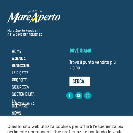
Mare Aperto Foods s.r.l.
C.F. e P.IVA 08940510962
DOVE SIAMO
HOME
AZIENDA
Trova il punto vendita più
BENESSERE
vicino
LE RICETTE
PRODOTTI
CERCA
SICUREZZA
SOSTENIBILITÀ
LA
TRASPARENZA
DEL MARE
NEWS
FAQ
Questo sito web utilizza cookies per offrirti l'esperienza più
CONTATTI
pertinente ricordando le tue preferenze e ripetendo le visite.