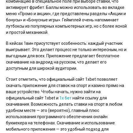
комбинацию в специальное поле при выборе ставки, что
активирует фрибет. Баллы можно использовать во вкладке
меню «Промо и акции», где представлены разделы «Акции и
бонусы» и «Бонусные игры». Геймплей очень напоминает
лутбоксы из популярных компьютерных игр, но с более ясной
и простой механикой.
В кейсах 1вин присутствует особенность: каждый участник
выигрывает. Это делает процесс не только интересным, но и
выгодным для всех. Приложение предлагает бесплатное
скачивание на андроид на русском, что делает его
доступным для широкой аудитории.
Стоит отметить, что официальный сайт 1xbet позволяет
скачать приложение для ставок на спорт и казино прямо на
ваше устройство. Чтобы начать, нужно зайти на
официальный сайт 1xbet и
1х бет
найти ссылку для
скачивания. Возможность делать ставки на спорт в любом
удобном месте — это (вероятно), главный плюс
использования программного обеспечения онлайн
букмекера на телефонах. Скачивание и использование
мобильного приложения — это удобный подход для