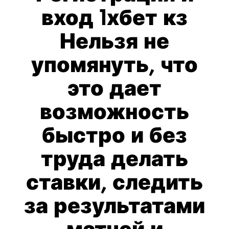
вход 1хбет кз
Нельзя не
упомянуть, что
это дает
возможность
быстро и без
труда делать
ставки, следить
за результатами