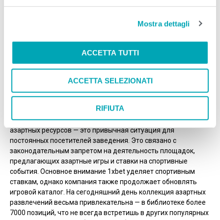
e
l
Mostra dettagli
c
К тому же актуальные
o
промокоды размещаются на
n
ACCETTA TUTTI
сайте БК, а также в партнерских
s
пабликах, и их можно найти в
e
ACCETTA SELEZIONATI
официальных мессенджерах.
n
s
К тому же если был выбран первый вариант, рекомендуется
o
RIFIUTA
периодически проверять раздел «Акции и Промо», где
представлено детальное описание комбинации. Блокировка
азартных ресурсов — это привычная ситуация для
постоянных посетителей заведения. Это связано с
законодательным запретом на деятельность площадок,
предлагающих азартные игры и ставки на спортивные
события. Основное внимание 1xbet уделяет спортивным
ставкам, однако компания также продолжает обновлять
игровой каталог. На сегодняшний день коллекция азартных
развлечений весьма привлекательна — в библиотеке более
7000 позиций, что не всегда встретишь в других популярных