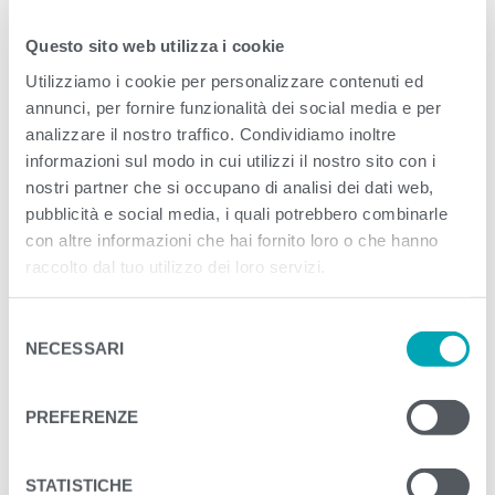
Published
Giugno 1, 2023
. Size:
520 × 451
in
Questo sito web utilizza i cookie
Sostenibilità
Utilizziamo i cookie per personalizzare contenuti ed
annunci, per fornire funzionalità dei social media e per
<
>
PREVIOUS
NEXT
analizzare il nostro traffico. Condividiamo inoltre
informazioni sul modo in cui utilizzi il nostro sito con i
nostri partner che si occupano di analisi dei dati web,
pubblicità e social media, i quali potrebbero combinarle
con altre informazioni che hai fornito loro o che hanno
raccolto dal tuo utilizzo dei loro servizi.
S
NECESSARI
e
l
e
PREFERENZE
z
i
o
STATISTICHE