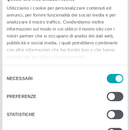
Published
Febbraio 1, 2021
. Size:
3358 × 1850
Utilizziamo i cookie per personalizzare contenuti ed
in
Pita con Tonno dalle Maldive –
annunci, per fornire funzionalità dei social media e per
analizzare il nostro traffico. Condividiamo inoltre
#GRANDEFUTUROBLU
informazioni sul modo in cui utilizzi il nostro sito con i
nostri partner che si occupano di analisi dei dati web,
<
>
PREVIOUS
pubblicità e social media, i quali potrebbero combinarle
con altre informazioni che hai fornito loro o che hanno
raccolto dal tuo utilizzo dei loro servizi.
S
NECESSARI
e
l
e
PREFERENZE
z
i
o
STATISTICHE
n
e