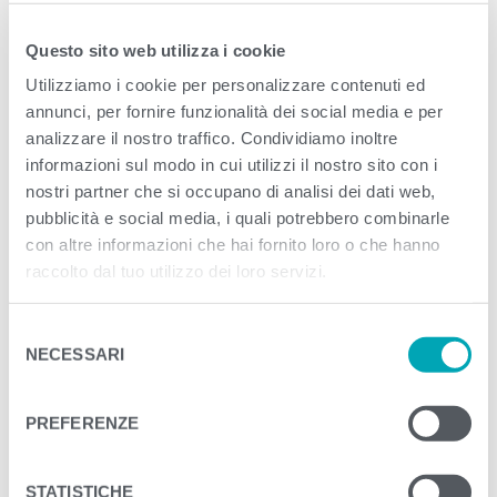
Published
Ottobre 15, 2020
. Size:
1400 × 1240
Questo sito web utilizza i cookie
in
Antipasto Fresco in bicchiere
Utilizziamo i cookie per personalizzare contenuti ed
annunci, per fornire funzionalità dei social media e per
<
>
analizzare il nostro traffico. Condividiamo inoltre
informazioni sul modo in cui utilizzi il nostro sito con i
nostri partner che si occupano di analisi dei dati web,
pubblicità e social media, i quali potrebbero combinarle
con altre informazioni che hai fornito loro o che hanno
raccolto dal tuo utilizzo dei loro servizi.
S
NECESSARI
e
l
e
PREFERENZE
z
i
o
STATISTICHE