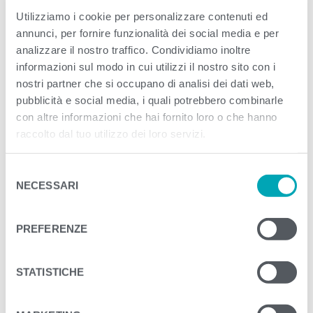
Utilizziamo i cookie per personalizzare contenuti ed
60g o 65g?
annunci, per fornire funzionalità dei social media e per
analizzare il nostro traffico. Condividiamo inoltre
<
>
PREVIOUS
informazioni sul modo in cui utilizzi il nostro sito con i
nostri partner che si occupano di analisi dei dati web,
pubblicità e social media, i quali potrebbero combinarle
con altre informazioni che hai fornito loro o che hanno
raccolto dal tuo utilizzo dei loro servizi.
S
NECESSARI
e
l
e
PREFERENZE
z
i
o
STATISTICHE
n
e