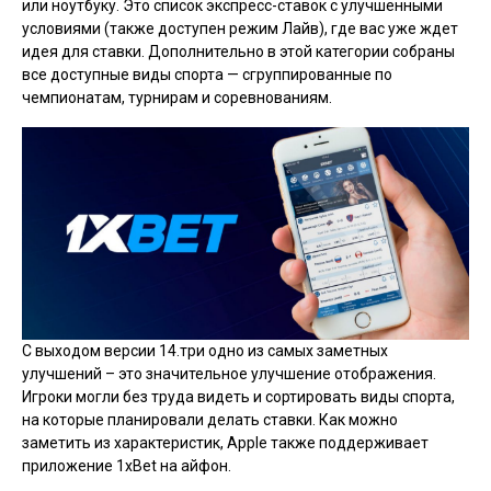
или ноутбуку. Это список экспресс-ставок с улучшенными
условиями (также доступен режим Лайв), где вас уже ждет
идея для ставки. Дополнительно в этой категории собраны
все доступные виды спорта — сгруппированные по
чемпионатам, турнирам и соревнованиям.
С выходом версии 14.три одно из самых заметных
улучшений – это значительное улучшение отображения.
Игроки могли без труда видеть и сортировать виды спорта,
на которые планировали делать ставки. Как можно
заметить из характеристик, Apple также поддерживает
приложение 1xBet на айфон.