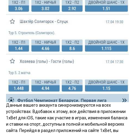
Данные вашего аккаунта синхронизируются на всех
устройствах. Вдобавок к этому, все действия в приложении
1xBet для iOS, такие как участие в играх, изменения баланса
и ставки на спорт, доступны в полной и мобильной версиях
сайта. Перейдя в раздел приложений на сайте 1xBet, вы