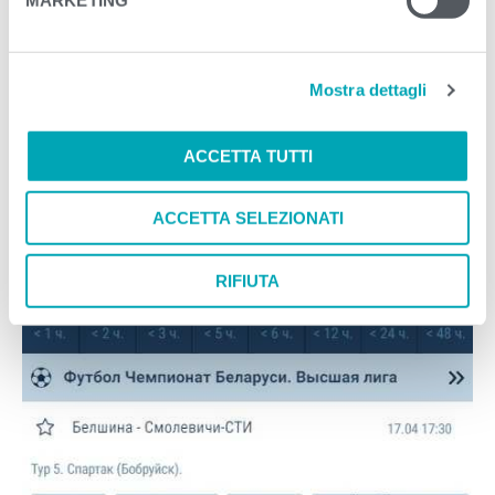
В некоторых регионах Google Play может не отображать
d
приложение, поэтому прямой файл продолжает
e
оставаться рабочим вариантом.
l
Mostra dettagli
c
o
n
ACCETTA TUTTI
s
e
ACCETTA SELEZIONATI
n
s
o
RIFIUTA