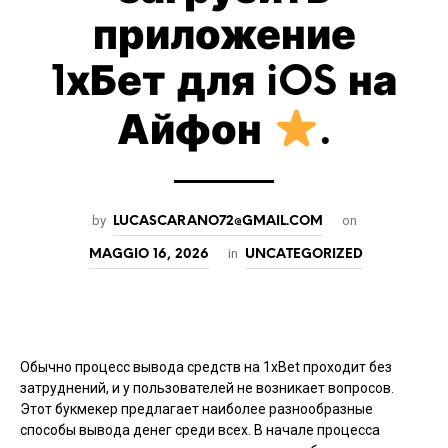
приложение
1хБет для iOS на
Айфон
.
by
on
LUCASCARANO72@GMAIL.COM
in
MAGGIO 16, 2026
UNCATEGORIZED
Обычно процесс вывода средств на 1xBet проходит без
затруднений, и у пользователей не возникает вопросов.
Этот букмекер предлагает наиболее разнообразные
способы вывода денег среди всех. В начале процесса