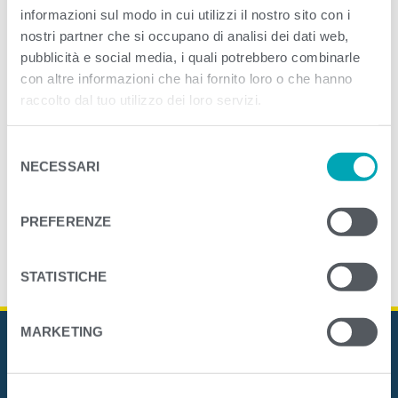
informazioni sul modo in cui utilizzi il nostro sito con i
nostri partner che si occupano di analisi dei dati web,
<
>
PREVIOUS
NEXT
pubblicità e social media, i quali potrebbero combinarle
con altre informazioni che hai fornito loro o che hanno
raccolto dal tuo utilizzo dei loro servizi.
S
NECESSARI
e
l
e
PREFERENZE
z
i
o
STATISTICHE
n
e
MARKETING
d
e
l