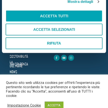
Mostra dettagli
c
Mare Aperto Foods s.r.l.
o
C.F. e P.IVA 08940510962
n
ACCETTA TUTTI
s
DOVE SIAMO
HOME
e
AZIENDA
ACCETTA SELEZIONATI
n
Trova il punto vendita più
BENESSERE
vicino
s
LE RICETTE
o
RIFIUTA
PRODOTTI
CERCA
SICUREZZA
SOSTENIBILITÀ
LA
TRASPARENZA
DEL MARE
NEWS
FAQ
Questo sito web utilizza cookies per offrirti l'esperienza più
CONTATTI
pertinente ricordando le tue preferenze e ripetendo le visite.
Facendo clic su "Accetta", acconsenti all'uso di TUTTI i
cookie.
© 2020 Copyright. Mare
PRIVACY POLICY
COOKIES POLICY
COPYRIGHT
Impostazione Cookie
ACCETTA
Aperto Foods s.r.l.
DISCLAIMER