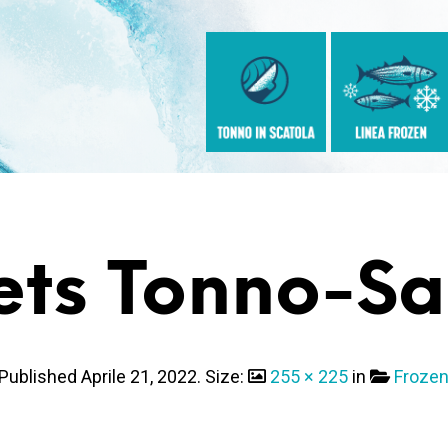
ts Tonno-S
Published
Aprile 21, 2022
. Size:
255 × 225
in
Froze