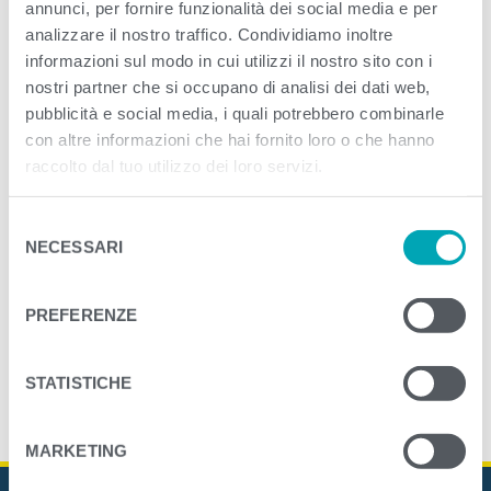
annunci, per fornire funzionalità dei social media e per
analizzare il nostro traffico. Condividiamo inoltre
informazioni sul modo in cui utilizzi il nostro sito con i
nostri partner che si occupano di analisi dei dati web,
pubblicità e social media, i quali potrebbero combinarle
con altre informazioni che hai fornito loro o che hanno
raccolto dal tuo utilizzo dei loro servizi.
S
NECESSARI
e
l
e
PREFERENZE
z
i
o
STATISTICHE
TONNO PESCATO A CANNA CON SOLO UN FILO DI OLIO...
n
e
MARKETING
d
e