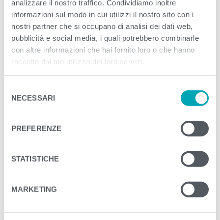
analizzare il nostro traffico. Condividiamo inoltre
informazioni sul modo in cui utilizzi il nostro sito con i
<
>
nostri partner che si occupano di analisi dei dati web,
PREVIOUS
NEXT
pubblicità e social media, i quali potrebbero combinarle
con altre informazioni che hai fornito loro o che hanno
raccolto dal tuo utilizzo dei loro servizi.
S
NECESSARI
e
l
e
PREFERENZE
z
i
o
STATISTICHE
n
e
MARKETING
d
e
l