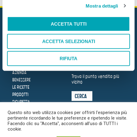
Mostra dettagli
c
o
n
ACCETTA TUTTI
s
e
ACCETTA SELEZIONATI
n
Mare Aperto Foods s.r.l.
C.F. e P.IVA 08940510962
s
o
RIFIUTA
DOVE SIAMO
HOME
AZIENDA
Trova il punto vendita più
BENESSERE
vicino
LE RICETTE
PRODOTTI
CERCA
SICUREZZA
SOSTENIBILITÀ
Questo sito web utilizza cookies per offrirti l'esperienza più
LA
pertinente ricordando le tue preferenze e ripetendo le visite.
TRASPARENZA
DEL MARE
Facendo clic su "Accetta", acconsenti all'uso di TUTTI i
cookie.
NEWS
FAQ