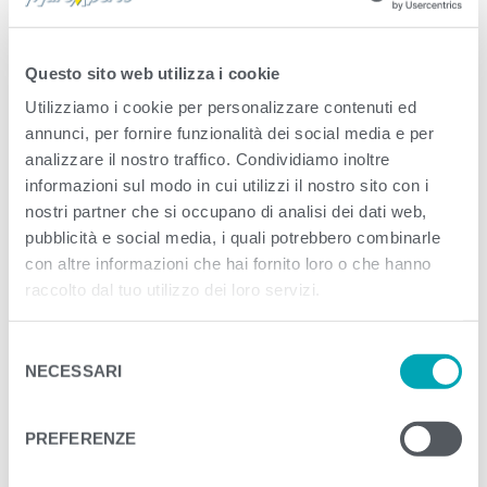
Published
Settembre 16, 2020
. Size:
2250 ×
2250
in
Benessere
Questo sito web utilizza i cookie
Utilizziamo i cookie per personalizzare contenuti ed
<
>
PREVIOUS
NEXT
annunci, per fornire funzionalità dei social media e per
analizzare il nostro traffico. Condividiamo inoltre
informazioni sul modo in cui utilizzi il nostro sito con i
nostri partner che si occupano di analisi dei dati web,
pubblicità e social media, i quali potrebbero combinarle
con altre informazioni che hai fornito loro o che hanno
raccolto dal tuo utilizzo dei loro servizi.
S
NECESSARI
e
l
e
PREFERENZE
z
i