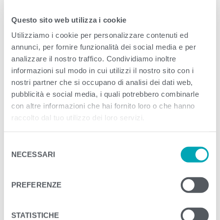
Questo sito web utilizza i cookie
<
>
PREVIOUS
NEXT
Utilizziamo i cookie per personalizzare contenuti ed
annunci, per fornire funzionalità dei social media e per
analizzare il nostro traffico. Condividiamo inoltre
informazioni sul modo in cui utilizzi il nostro sito con i
nostri partner che si occupano di analisi dei dati web,
pubblicità e social media, i quali potrebbero combinarle
con altre informazioni che hai fornito loro o che hanno
raccolto dal tuo utilizzo dei loro servizi.
S
NECESSARI
e
l
e
PREFERENZE
z
i
o
STATISTICHE