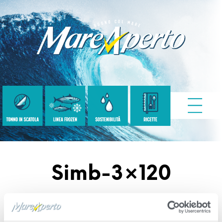
Simb-3×120
Published
Settembre 16, 2020
. Size:
500 ×
500
in
template 80g classic