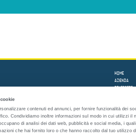
HOME
AZIENDA
BENESSERE
LE RICETTE
 cookie
PRODOTTI
rsonalizzare contenuti ed annunci, per fornire funzionalità dei so
SICUREZZA
ffico. Condividiamo inoltre informazioni sul modo in cui utilizzi il 
SOSTENIBILI
 occupano di analisi dei dati web, pubblicità e social media, i qual
LA
TRASPARENZ
DEL MARE
azioni che hai fornito loro o che hanno raccolto dal tuo utilizzo d