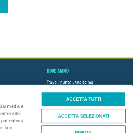
DOVE SIAMO
Trova il punto vendita più
vicino
ACCETTA TUTTI
CERCA
cial media e
nostro sito
TÀ
ACCETTA SELEZIONATI
i potrebbero
A
ei loro
RIFIUTA