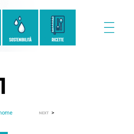
1
-home
>
NEXT