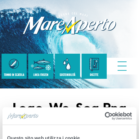
Logo-We-Sea.png
Published
Settembre 11, 2020
. Size:
361 ×
300
in
descrizione-tonno-classic
Questo sito web utilizza i cookie