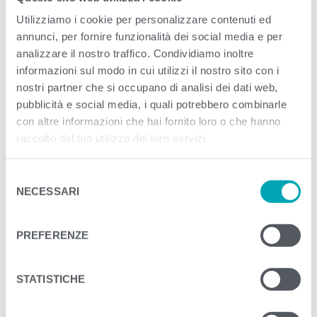
Utilizziamo i cookie per personalizzare contenuti ed
<
>
annunci, per fornire funzionalità dei social media e per
PREVIOUS
NEXT
analizzare il nostro traffico. Condividiamo inoltre
informazioni sul modo in cui utilizzi il nostro sito con i
nostri partner che si occupano di analisi dei dati web,
pubblicità e social media, i quali potrebbero combinarle
con altre informazioni che hai fornito loro o che hanno
raccolto dal tuo utilizzo dei loro servizi.
S
NECESSARI
e
l
e
PREFERENZE
z
i
o
STATISTICHE
n
e