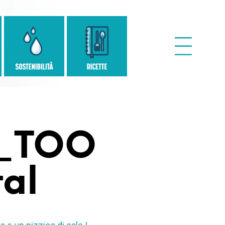
._TOO
al