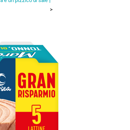
a e un pizzico di sale |
>