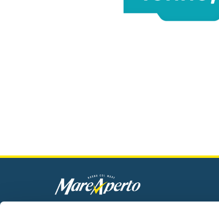
Mare Aperto Foods s.r.l.
C.F. e P.IVA 08940510962