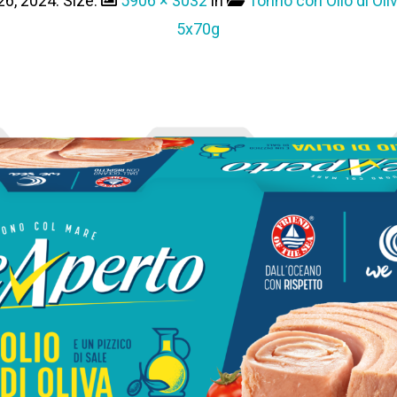
6, 2024
. Size:
5906 × 3032
in
Tonno con Olio di Oliv
5x70g