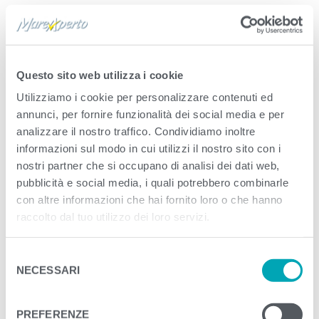
Published
Novembre 26, 2024
. Size:
1884 ×
2100
in
Filetti di Tonno con Olio extravergine
di Oliva e un pizzico di sale
Questo sito web utilizza i cookie
Utilizziamo i cookie per personalizzare contenuti ed
<
>
annunci, per fornire funzionalità dei social media e per
analizzare il nostro traffico. Condividiamo inoltre
informazioni sul modo in cui utilizzi il nostro sito con i
nostri partner che si occupano di analisi dei dati web,
pubblicità e social media, i quali potrebbero combinarle
con altre informazioni che hai fornito loro o che hanno
raccolto dal tuo utilizzo dei loro servizi.
S
NECESSARI
e
l
e
PREFERENZE