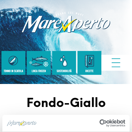
Fondo-Giallo
Published
Settembre 9, 2020
. Size:
1500 ×
1500
in
catalogo