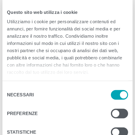
Questo sito web utilizza i cookie
<
>
PREVIOUS
Utilizziamo i cookie per personalizzare contenuti ed
annunci, per fornire funzionalità dei social media e per
analizzare il nostro traffico. Condividiamo inoltre
informazioni sul modo in cui utilizzi il nostro sito con i
nostri partner che si occupano di analisi dei dati web,
pubblicità e social media, i quali potrebbero combinarle
con altre informazioni che hai fornito loro o che hanno
raccolto dal tuo utilizzo dei loro servizi.
S
NECESSARI
e
l
e
PREFERENZE
z
i
o
STATISTICHE