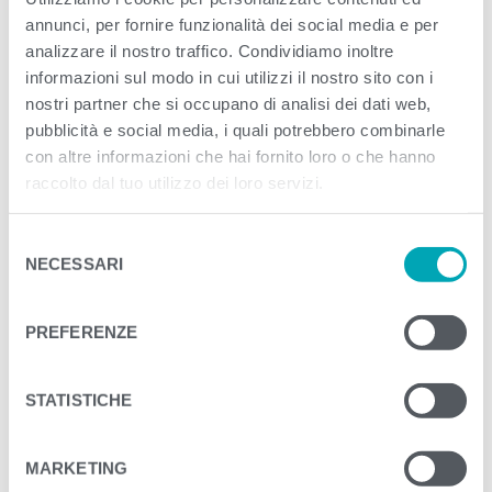
Published
Luglio 27, 2023
. Size:
5000 × 1997
annunci, per fornire funzionalità dei social media e per
analizzare il nostro traffico. Condividiamo inoltre
in
Tonno al Naturale e un pizzico di sale |
informazioni sul modo in cui utilizzi il nostro sito con i
3+1x80g
nostri partner che si occupano di analisi dei dati web,
pubblicità e social media, i quali potrebbero combinarle
<
>
PREVIOUS
con altre informazioni che hai fornito loro o che hanno
raccolto dal tuo utilizzo dei loro servizi.
S
NECESSARI
e
l
e
PREFERENZE
z
i
o
STATISTICHE
n
e
MARKETING
d