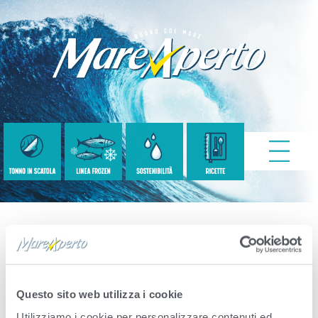
2205266_P3+1
NATURALE SK_FA
Questo sito web utilizza i cookie
Utilizziamo i cookie per personalizzare contenuti ed