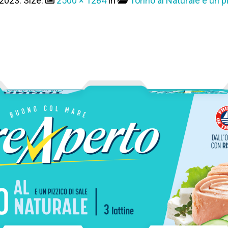
 2023
. Size:
2500 × 1284
in
Tonno al Naturale e un p