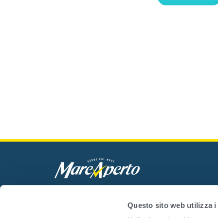
Mare Aperto Foods s.r.l.
C.F. e P.IVA 08940510962
Questo sito web utilizza i