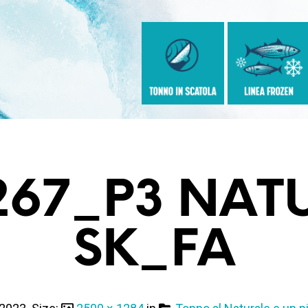
267_P3 NAT
SK_FA