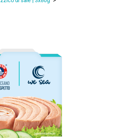
izzico di sale | 3x80g
>