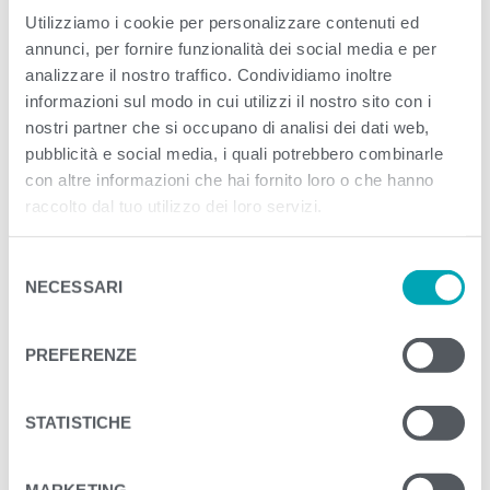
Published
Giugno 5, 2023
. Size:
3000 × 1541
Utilizziamo i cookie per personalizzare contenuti ed
annunci, per fornire funzionalità dei social media e per
in
Tonno solo con filo di Olio di Oliva e un
analizzare il nostro traffico. Condividiamo inoltre
pizzico di sale | 3x60g
informazioni sul modo in cui utilizzi il nostro sito con i
nostri partner che si occupano di analisi dei dati web,
<
>
pubblicità e social media, i quali potrebbero combinarle
con altre informazioni che hai fornito loro o che hanno
raccolto dal tuo utilizzo dei loro servizi.
S
NECESSARI
e
l
e
PREFERENZE
z
i
o
STATISTICHE
n
e