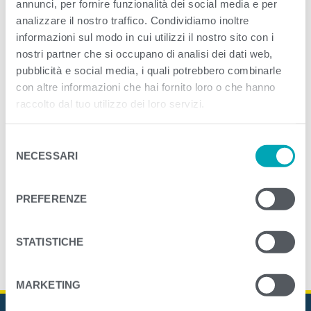
annunci, per fornire funzionalità dei social media e per
analizzare il nostro traffico. Condividiamo inoltre
<
>
informazioni sul modo in cui utilizzi il nostro sito con i
PREVIOUS
NEXT
nostri partner che si occupano di analisi dei dati web,
pubblicità e social media, i quali potrebbero combinarle
con altre informazioni che hai fornito loro o che hanno
raccolto dal tuo utilizzo dei loro servizi.
S
NECESSARI
e
l
e
PREFERENZE
z
i
o
STATISTICHE
n
e
MARKETING
d
e