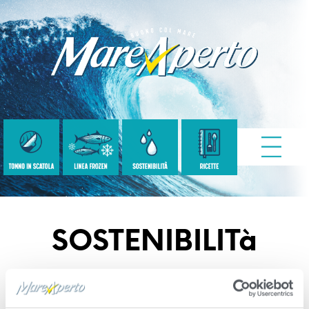
SOSTENIBILITà
Published
Settembre 9, 2022
. Size:
500 × 500
in
header-pagine