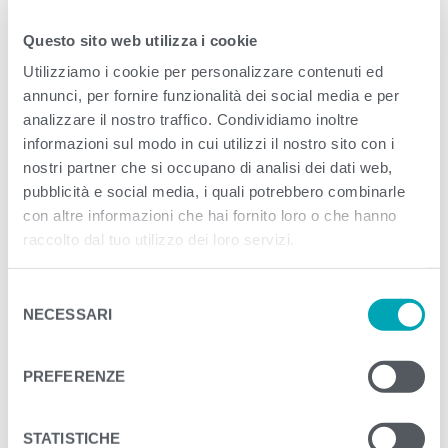
Questo sito web utilizza i cookie
<
>
PREVIOUS
NEXT
Utilizziamo i cookie per personalizzare contenuti ed
annunci, per fornire funzionalità dei social media e per
analizzare il nostro traffico. Condividiamo inoltre
informazioni sul modo in cui utilizzi il nostro sito con i
nostri partner che si occupano di analisi dei dati web,
pubblicità e social media, i quali potrebbero combinarle
con altre informazioni che hai fornito loro o che hanno
raccolto dal tuo utilizzo dei loro servizi.
S
NECESSARI
e
l
e
PREFERENZE
z
i
o
STATISTICHE