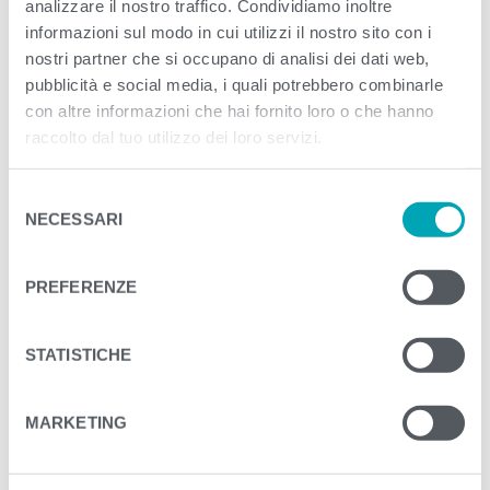
analizzare il nostro traffico. Condividiamo inoltre
informazioni sul modo in cui utilizzi il nostro sito con i
<
>
nostri partner che si occupano di analisi dei dati web,
PREVIOUS
pubblicità e social media, i quali potrebbero combinarle
con altre informazioni che hai fornito loro o che hanno
raccolto dal tuo utilizzo dei loro servizi.
S
NECESSARI
e
l
e
PREFERENZE
z
i
o
STATISTICHE
n
e
MARKETING
d
e
l