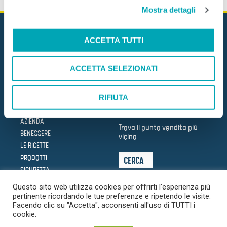
Mostra dettagli
c
o
n
ACCETTA TUTTI
s
e
ACCETTA SELEZIONATI
n
Mare Aperto Foods s.r.l.
C.F. e P.IVA 08940510962
s
o
RIFIUTA
DOVE SIAMO
HOME
AZIENDA
Trova il punto vendita più
BENESSERE
vicino
LE RICETTE
PRODOTTI
CERCA
SICUREZZA
SOSTENIBILITÀ
Questo sito web utilizza cookies per offrirti l'esperienza più
LA
pertinente ricordando le tue preferenze e ripetendo le visite.
TRASPARENZA
DEL MARE
Facendo clic su "Accetta", acconsenti all'uso di TUTTI i
cookie.
NEWS
FAQ